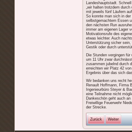
Landeshauptstadt. Schnell 
„wir halten trotzdem durch
mit jeweils fünf Läufern au
So konnte man sich in der l
selbstgemachtem Essen un
den nächsten Run ausruhe
immer am eigenen Lager vor
Motivationsrufe des eigen
etwas leichter. Auch nacht
Unterstützung sicher sein,
Gestik oder durch unterstü
Die Stunden vergingen für
um 11 Uhr zwar durchnässt
zusammen jubelnd durch da
erreichten wir Platz 42 von
Ergebnis über das sich da
Wir bedanken uns recht he
Renault Hoffmann, Firma B
Ingenieurbüro Steyer & Bad
eine Teilnahme nicht mögl
Dankeschön geht auch an a
Freiwillige Feuerwehr Nied
der Strecke.
Zurück
Weiter