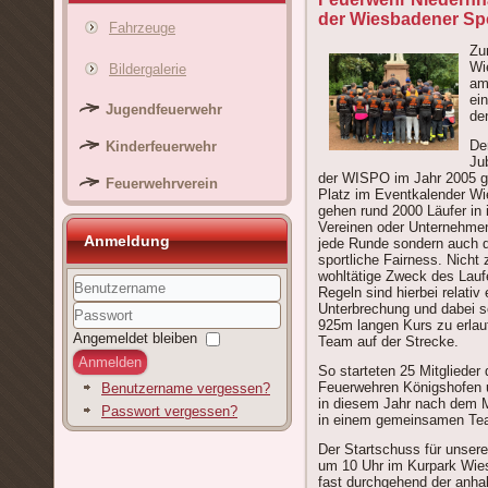
der Wiesbadener Spo
Fahrzeuge
Zu
Wi
Bildergalerie
am
ei
Jugendfeuerwehr
den
Der
Kinderfeuerwehr
Ju
der WISPO im Jahr 2005 ge
Feuerwehrverein
Platz im Eventkalender W
gehen rund 2000 Läufer i
Vereinen oder Unternehmen 
Anmeldung
jede Runde sondern auch 
sportliche Fairness. Nicht 
wohltätige Zweck des Lauf
Regeln sind hierbei relativ
Unterbrechung und dabei s
Benutzername
925m langen Kurs zu erlauf
Passwort
Angemeldet bleiben
Team auf der Strecke.
Anmelden
So starteten 25 Mitglieder 
Feuerwehren Königshofen u
Benutzername vergessen?
in diesem Jahr nach dem M
Passwort vergessen?
in einem gemeinsamen Te
Der Startschuss für unsere
um 10 Uhr im Kurpark Wies
fast durchgehend der anha