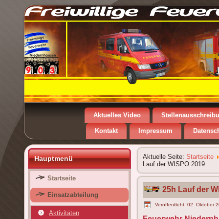
Aktuelles Video
Stellenausschreib
Kontakt
Impressum
Datensc
Aktuelle Seite:
Startseite
Hauptmenü
Lauf der WISPO 2019
Startseite
25h Lauf der 
Einsatzabteilung
Veröffentlicht: 02. Oktober 
Aktivitäten
Feuerwehr Niedernh