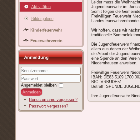
Leider muss die Weihnach
Aktivitäten
Jugendfeuerwehr im Janua
Somit folgen die Gemeinde 
Freiwilligen Feuerwehr Ni
Bildergalerie
Landesfeuerwehrverbandes
Kinderfeuerwehr
Wir hoffen, dass wir nächs
traditionelle Sammelaktion
Feuerwehrverein
Die Jugendfeuerwehr finanz
allem aus denen der Weih
die Arbeit der Jugendfeuer
Anmeldung
eine Spende an den Verein 
Niedernhausen anweisen.
Freiwillige Feuerwehr Nied
Benutzername
IBAN: DE83 5109 1700 00
BIC: VRBUDE51
Passwort
Angemeldet bleiben
Betreff: SPENDE JUGE
Anmelden
Ihre Jugendfeuerwehr Nie
Benutzername vergessen?
Passwort vergessen?