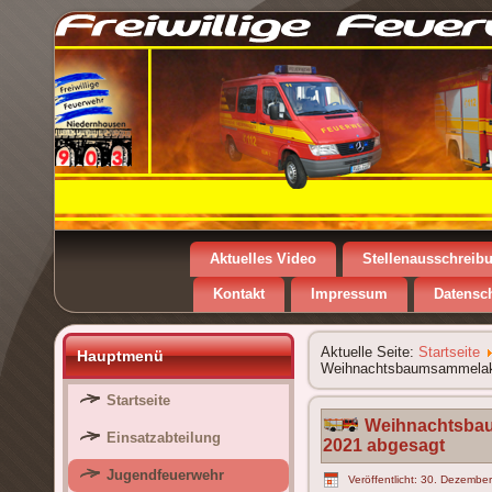
Aktuelles Video
Stellenausschreib
Kontakt
Impressum
Datensc
Aktuelle Seite:
Startseite
Hauptmenü
Weihnachtsbaumsammelakt
Startseite
Weihnachtsbau
Einsatzabteilung
2021 abgesagt
Jugendfeuerwehr
Veröffentlicht: 30. Dezembe